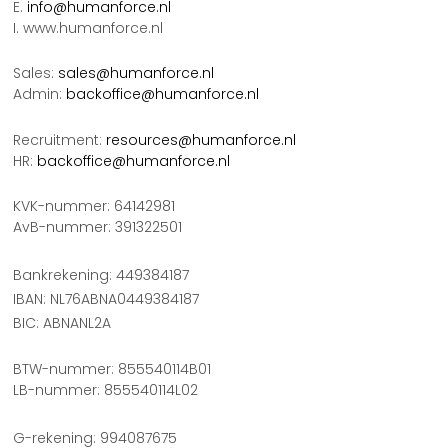
E.
info@humanforce.nl
I. www.humanforce.nl
Sales:
sales@humanforce.nl
Admin:
backoffice@humanforce.nl
Recruitment:
resources@humanforce.nl
HR:
backoffice@humanforce.nl
KVK-nummer: 64142981
AvB-nummer: 391322501
Bankrekening: 449384187
IBAN: NL76ABNA0449384187
BIC: ABNANL2A
BTW-nummer: 855540114B01
LB-nummer: 855540114L02
G-rekening: 994087675